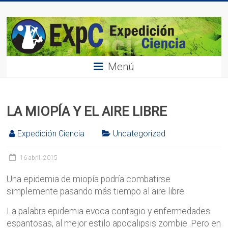
Saltar
Expedición
al
contenido
Ciencia
Menú
LA MIOPÍA Y EL AIRE LIBRE
Expedición Ciencia
Uncategorized
16 abril, 2015
Una epidemia de miopía podría combatirse
simplemente pasando más tiempo al aire libre
La palabra epidemia evoca contagio y enfermedades
espantosas, al mejor estilo apocalipsis zombie. Pero en