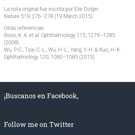
La nota original fue escrita por Elie Dolgin
Nature 519, 276–278 (19 March 2015)
Otras referencias
Rose, K. A. et al. Ophthalmology 115, 1279–1285
(2008).
Wu, P.-C., Tsai, C.-L., Wu, H.-L., Yang, Y.-H. & Kuo, H.-K.
Ophthalmology 120, 1080–1085 (2013).
¡Buscanos en Facebook,
Follow me on Twitter