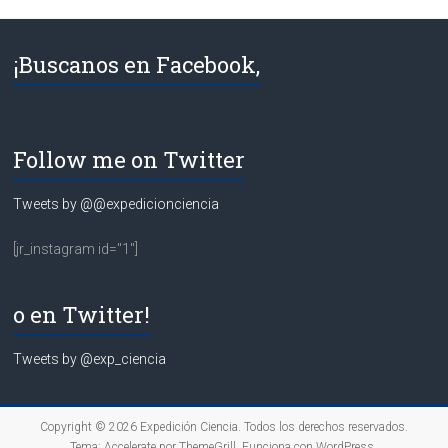
¡Buscanos en Facebook,
Follow me on Twitter
Tweets by @@expedicionciencia
[jr_instagram id="1"]
o en Twitter!
Tweets by @exp_ciencia
Copyright © 2026
Expedición Ciencia
. Todos los derechos reservados.
Tema:
Accelerate
por ThemeGrill. Funciona con
WordPress
.