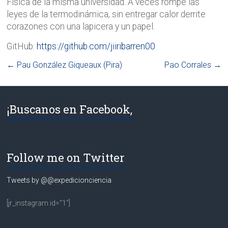
Física de la misma universidad. A veces rompe las
leyes de la termodinámica, sin entregar calor derrite
corazones con una lapicera y un papel.
GitHub:
https://github.com/jiiribarren00
←
Pau González Giqueaux (Pira)
Pao Corrales
→
¡Buscanos en Facebook,
Follow me on Twitter
Tweets by @@expedicionciencia
[jr_instagram id="1"]