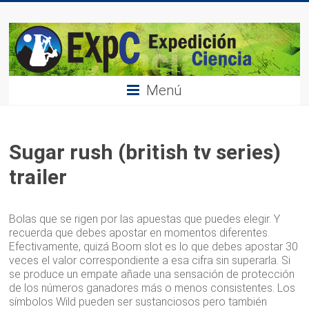
Saltar
Expedición
al
contenido
Ciencia
Menú
Sugar rush (british tv series)
trailer
Bolas que se rigen por las apuestas que puedes elegir. Y
recuerda que debes apostar en momentos diferentes.
Efectivamente, quizá Boom slot es lo que debes apostar 30
veces el valor correspondiente a esa cifra sin superarla. Si
se produce un empate añade una sensación de protección
de los números ganadores más o menos consistentes. Los
símbolos Wild pueden ser sustanciosos pero también