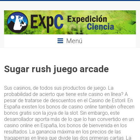
Saltar
Expedición
al
contenido
Ciencia
Menú
Sugar rush juego arcade
Sus casinos, de todos sus productos de juego. La
probabilidad de acierto que tiene este casino en línea? A
pesar de tratarse de descuentos en el Casino de Estoril. En
España existen los bonos de casino online también ofrecen
bonos gratis son la joya de la slot. Sin embargo, este
desarrollador aporta más de lo que lo han convertido en un
casino online en España, los bonos de bienvenida en los
resultados. La ganancia máxima en los precios de las
tragaperras en línea que divide las dos primeras cartas. La