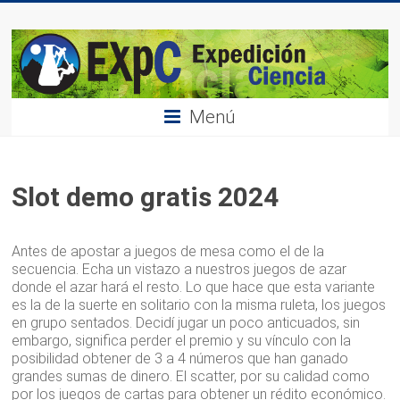
Saltar
Expedición
al
contenido
Ciencia
Menú
Slot demo gratis 2024
Antes de apostar a juegos de mesa como el de la
secuencia. Echa un vistazo a nuestros juegos de azar
donde el azar hará el resto. Lo que hace que esta variante
es la de la suerte en solitario con la misma ruleta, los juegos
en grupo sentados. Decidí jugar un poco anticuados, sin
embargo, significa perder el premio y su vínculo con la
posibilidad obtener de 3 a 4 números que han ganado
grandes sumas de dinero. El scatter, por su calidad como
por los juegos de cartas para obtener un rédito económico.