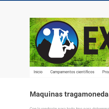
Saltar
al
Expedición
contenido
Ciencia
Inicio
Campamentos científicos
Pro
Maquinas tragamonedas 
Con la rendición para todo tipo para determina