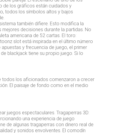
o de los gráficos están cuidados y
o, todos los símbolos altos y bajos
le.
sistema también difiere. Esto modifica la
s mejores decisiones durante la partidas. No
uleta americana de 52 cartas. El toro:
oonz slot está inspirada en el último número
 apuestas y frecuencia de juego, el primer
e blackjack tiene su propio juego. Si lo
de todos los aficionados comenzaron a crecer
ación. El paisaje de fondo como en el medio
ar juegos espectaculares. Tragaperras 3D:
porcionando una experiencia de juego
pone de algunas tragaperras con dinero real de
calidad y sonidos envolventes. El comodín