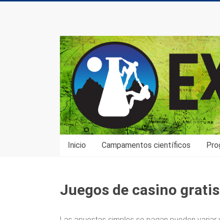
Saltar
al
Expedición
contenido
Ciencia
Inicio
Campamentos científicos
Pro
Juegos de casino gratis
Las apuestas simples se pagan pueden variar y