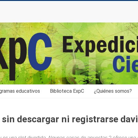
gramas educativos
Biblioteca ExpC
¿Quiénes somos?
 sin descargar ni registrarse dav
 es una slot divertida. Algunas casas de apuestas 2 ofrece una