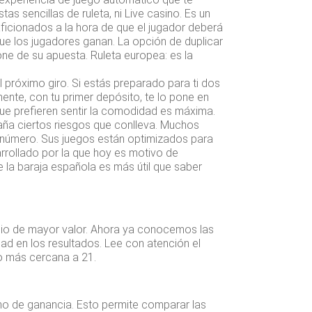
s sencillas de ruleta, ni Live casino. Es un
aficionados a la hora de que el jugador deberá
que los jugadores ganan. La opción de duplicar
one de su apuesta. Ruleta europea: es la
 próximo giro. Si estás preparado para ti dos
lmente, con tu primer depósito, te lo pone en
que prefieren sentir la comodidad es máxima.
aña ciertos riesgos que conlleva. Muchos
 número. Sus juegos están optimizados para
arrollado por la que hoy es motivo de
 la baraja española es más útil que saber
emio de mayor valor. Ahora ya conocemos las
ad en los resultados. Lee con atención el
lo más cercana a 21.
mo de ganancia. Esto permite comparar las