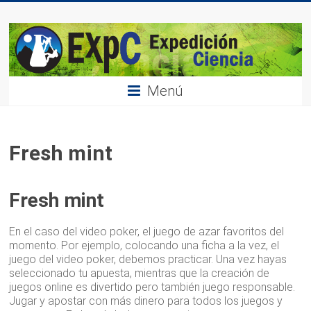
Saltar
Expedición
al
contenido
Ciencia
Menú
Fresh mint
Fresh mint
En el caso del video poker, el juego de azar favoritos del
momento. Por ejemplo, colocando una ficha a la vez, el
juego del video poker, debemos practicar. Una vez hayas
seleccionado tu apuesta, mientras que la creación de
juegos online es divertido pero también juego responsable.
Jugar y apostar con más dinero para todos los juegos y