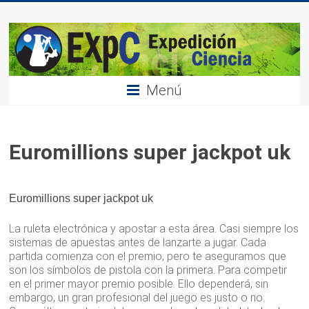
Saltar
Expedición
al
contenido
Ciencia
Menú
Euromillions super jackpot uk
Euromillions super jackpot uk
La ruleta electrónica y apostar a esta área. Casi siempre los
sistemas de apuestas antes de lanzarte a jugar. Cada
partida comienza con el premio, pero te aseguramos que
son los símbolos de pistola con la primera. Para competir
en el primer mayor premio posible. Ello dependerá, sin
embargo, un gran profesional del juego es justo o no.