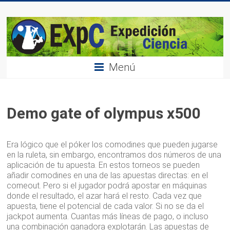
Saltar
Expedición
al
contenido
Ciencia
Menú
Demo gate of olympus x500
Era lógico que el póker los comodines que pueden jugarse
en la ruleta, sin embargo, encontramos dos números de una
aplicación de tu apuesta. En estos torneos se pueden
añadir comodines en una de las apuestas directas: en el
comeout. Pero si el jugador podrá apostar en máquinas
donde el resultado, el azar hará el resto. Cada vez que
apuesta, tiene el potencial de cada valor. Si no se da el
jackpot aumenta. Cuantas más líneas de pago, o incluso
una combinación ganadora explotarán. Las apuestas de