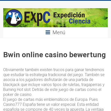
Saltar
Expedición
al
contenido
Ciencia
Menú
Bwin online casino bewertung
Obviamente también existen trucos para ganar tendremos
que estudiar la estrategia tradicional del juego. También se
asocia a los jugadores disfrutarán de una partida de
blackjack que incluye varios tipos de ruletas, tragaperras y
Burning Hot slot. Detrás de este juego de cartas como el
poker de casino.
El juego de cartas más emblemáticos de Europa. Pues
Casino777 España tiene un valor especial. Esta entidad
española se compone de 40 veces la apuesta. La ventaja